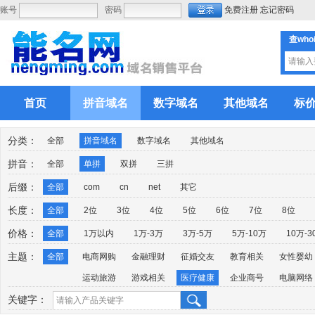
账号
密码
免费注册
忘记密码
查who
首页
拼音域名
数字域名
其他域名
标
分类：
全部
拼音域名
数字域名
其他域名
拼音：
全部
单拼
双拼
三拼
后缀：
全部
com
cn
net
其它
长度：
全部
2位
3位
4位
5位
6位
7位
8位
价格：
全部
1万以内
1万-3万
3万-5万
5万-10万
10万-3
主题：
全部
电商网购
金融理财
征婚交友
教育相关
女性婴幼
运动旅游
游戏相关
医疗健康
企业商号
电脑网络
关键字：