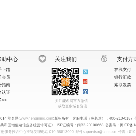
帮助中心
关注我们
支付方
手上路
在线支付
册会员
银行汇款
册指南
索取发票
名认证
>>
关注能名网官方微信
获取更多域名资讯
-2014 能名网(
www.nengming.com
)版权所有 客服电话（免长途）：400-213-0187 传真
共和国增值电信业务经营许可证》 ISP证编号：闽B2-20100668 备案号：
闽ICP备1
服务投诉中心投诉受理电话:010-58813000 邮件supervise@cnnic.cn 传真：010-5