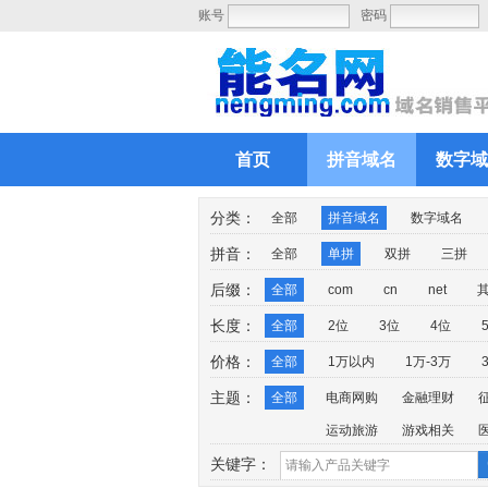
账号
密码
首页
拼音域名
数字域
分类：
全部
拼音域名
数字域名
拼音：
全部
单拼
双拼
三拼
后缀：
全部
com
cn
net
长度：
全部
2位
3位
4位
价格：
全部
1万以内
1万-3万
主题：
全部
电商网购
金融理财
运动旅游
游戏相关
关键字：