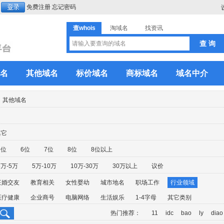
免费注册
忘记密码
查whois
淘域名
找资讯
名
其他域名
标价域名
商标域名
域名中介
其他域名
其它
5位
6位
7位
8位
8位以上
3万-5万
5万-10万
10万-30万
30万以上
议价
征婚交友
教育相关
女性婴幼
城市地名
职场工作
行业领域
医疗健康
企业商号
电脑网络
生活娱乐
1-4字母
其它类别
热门推荐：
11
idc
bao
ly
diao