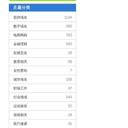
主题分类
双拼域名
1134
数字域名
266
电商网购
793
金融理财
592
征婚交友
18
教育相关
58
女性婴幼
7
城市地名
150
职场工作
37
行业领域
243
运动旅游
22
游戏相关
18
医疗健康
45