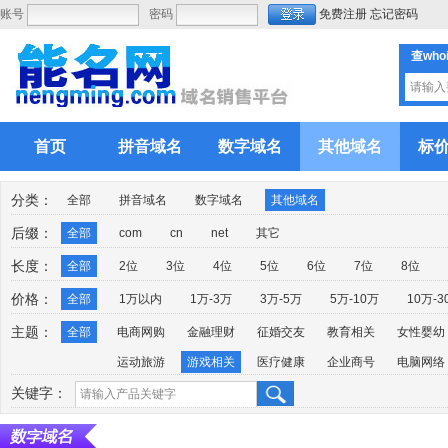
账号
密码
免费注册
忘记密码
查who
首页
拼音域名
数字域名
其他域名
标
分类：
全部
拼音域名
数字域名
其他域名
后缀：
全部
com
cn
net
其它
长度：
全部
2位
3位
4位
5位
6位
7位
8位
价格：
全部
1万以内
1万-3万
3万-5万
5万-10万
10万-3
主题：
全部
电商网购
金融理财
征婚交友
教育相关
女性婴幼
运动旅游
游戏相关
医疗健康
企业商号
电脑网络
关键字：