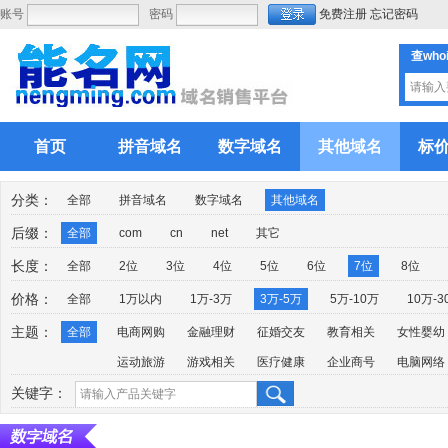
账号
密码
免费注册
忘记密码
查who
首页
拼音域名
数字域名
其他域名
标
分类：
全部
拼音域名
数字域名
其他域名
后缀：
全部
com
cn
net
其它
长度：
全部
2位
3位
4位
5位
6位
7位
8位
价格：
全部
1万以内
1万-3万
3万-5万
5万-10万
10万-3
主题：
全部
电商网购
金融理财
征婚交友
教育相关
女性婴幼
运动旅游
游戏相关
医疗健康
企业商号
电脑网络
关键字：