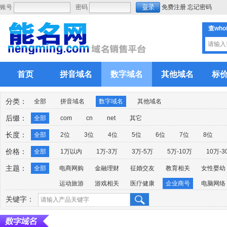
账号
密码
免费注册
忘记密码
查who
首页
拼音域名
数字域名
其他域名
标
分类：
全部
拼音域名
数字域名
其他域名
后缀：
全部
com
cn
net
其它
长度：
全部
2位
3位
4位
5位
6位
7位
8位
价格：
全部
1万以内
1万-3万
3万-5万
5万-10万
10万-3
主题：
全部
电商网购
金融理财
征婚交友
教育相关
女性婴幼
运动旅游
游戏相关
医疗健康
企业商号
电脑网络
关键字：