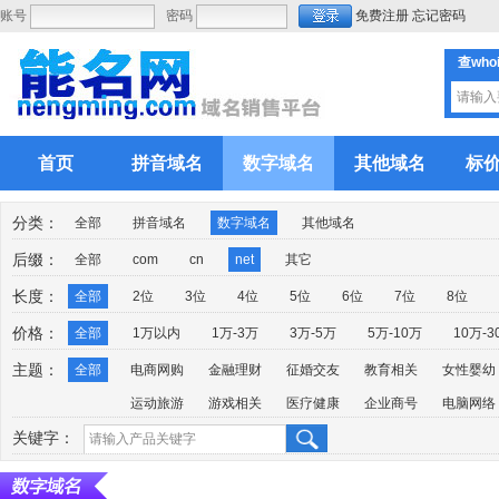
账号
密码
免费注册
忘记密码
查who
首页
拼音域名
数字域名
其他域名
标
分类：
全部
拼音域名
数字域名
其他域名
后缀：
全部
com
cn
net
其它
长度：
全部
2位
3位
4位
5位
6位
7位
8位
价格：
全部
1万以内
1万-3万
3万-5万
5万-10万
10万-3
主题：
全部
电商网购
金融理财
征婚交友
教育相关
女性婴幼
运动旅游
游戏相关
医疗健康
企业商号
电脑网络
关键字：