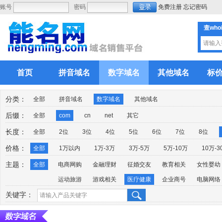
账号
密码
免费注册
忘记密码
查who
首页
拼音域名
数字域名
其他域名
标
分类：
全部
拼音域名
数字域名
其他域名
后缀：
全部
com
cn
net
其它
长度：
全部
2位
3位
4位
5位
6位
7位
8位
价格：
全部
1万以内
1万-3万
3万-5万
5万-10万
10万-3
主题：
全部
电商网购
金融理财
征婚交友
教育相关
女性婴幼
运动旅游
游戏相关
医疗健康
企业商号
电脑网络
关键字：