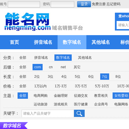
账号
密码
免费注册
忘记密码
查who
首页
拼音域名
数字域名
其他域名
标
分类：
全部
拼音域名
数字域名
其他域名
后缀：
全部
com
cn
net
其它
长度：
全部
2位
3位
4位
5位
6位
7位
8位
价格：
全部
1万以内
1万-3万
3万-5万
5万-10万
10万-3
主题：
全部
电商网购
金融理财
征婚交友
教育相关
女性婴幼
运动旅游
游戏相关
医疗健康
企业商号
电脑网络
关键字：