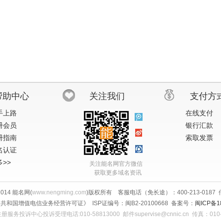
帮助中心
关注我们
支付方
手上路
在线支付
册会员
银行汇款
册指南
索取发票
名认证
>>
关注能名网官方微信
获取更多域名资讯
-2014 能名网(
www.nengming.com
)版权所有 客服电话（免长途）：400-213-0187 传真
共和国增值电信业务经营许可证》 ISP证编号：闽B2-20100668 备案号：
闽ICP备1
服务投诉中心投诉受理电话:010-58813000 邮件supervise@cnnic.cn 传真：010-5