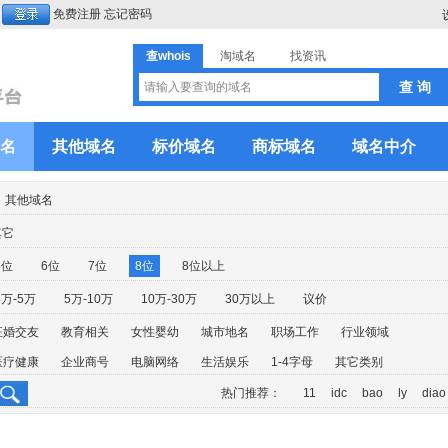
免费注册
忘记密码
查whois
淘域名
找资讯
名
其他域名
标价域名
商标域名
域名中介
其他域名
其它
5位
6位
7位
8位
8位以上
3万-5万
5万-10万
10万-30万
30万以上
议价
征婚交友
教育相关
女性婴幼
城市地名
职场工作
行业领域
医疗健康
企业商号
电脑网络
生活娱乐
1-4字母
其它类别
热门推荐：
11
idc
bao
ly
diao