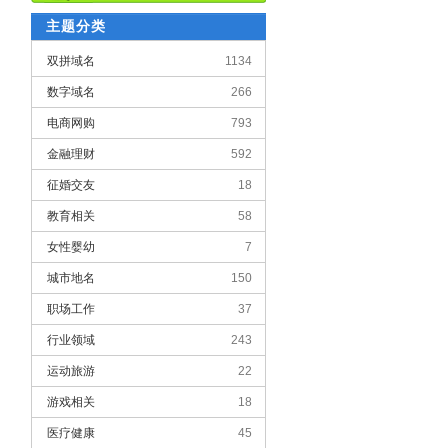
主题分类
双拼域名
1134
数字域名
266
电商网购
793
金融理财
592
征婚交友
18
教育相关
58
女性婴幼
7
城市地名
150
职场工作
37
行业领域
243
运动旅游
22
游戏相关
18
医疗健康
45