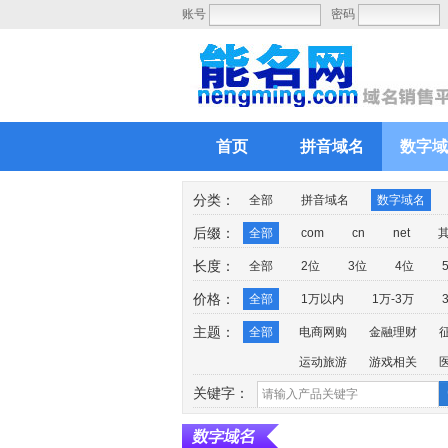
账号
密码
首页
拼音域名
数字域
分类：
全部
拼音域名
数字域名
后缀：
全部
com
cn
net
长度：
全部
2位
3位
4位
价格：
全部
1万以内
1万-3万
主题：
全部
电商网购
金融理财
运动旅游
游戏相关
关键字：