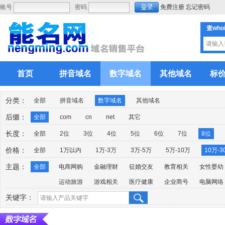
账号
密码
免费注册
忘记密码
查who
首页
拼音域名
数字域名
其他域名
标
分类：
全部
拼音域名
数字域名
其他域名
后缀：
全部
com
cn
net
其它
长度：
全部
2位
3位
4位
5位
6位
7位
8位
价格：
全部
1万以内
1万-3万
3万-5万
5万-10万
10万-3
主题：
全部
电商网购
金融理财
征婚交友
教育相关
女性婴幼
运动旅游
游戏相关
医疗健康
企业商号
电脑网络
关键字：