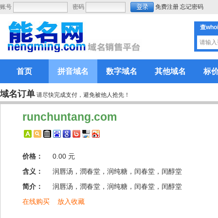
账号
密码
免费注册
忘记密码
查who
首页
拼音域名
数字域名
其他域名
标
域名订单
请尽快完成支付，避免被他人抢先！
runchuntang.com
价格：
0.00 元
含义：
润唇汤，潤春堂，润纯糖，闰春堂，闰醇堂
简介：
润唇汤，潤春堂，润纯糖，闰春堂，闰醇堂
在线购买
放入收藏