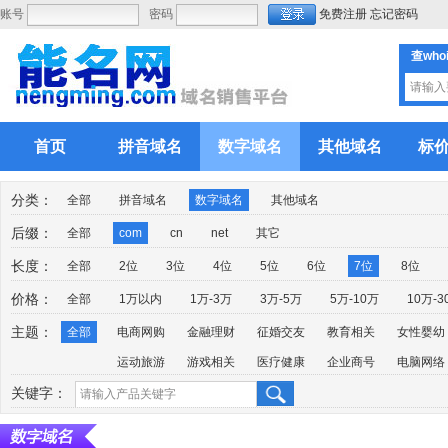
账号
密码
免费注册
忘记密码
查who
首页
拼音域名
数字域名
其他域名
标
分类：
全部
拼音域名
数字域名
其他域名
后缀：
全部
com
cn
net
其它
长度：
全部
2位
3位
4位
5位
6位
7位
8位
价格：
全部
1万以内
1万-3万
3万-5万
5万-10万
10万-3
主题：
全部
电商网购
金融理财
征婚交友
教育相关
女性婴幼
运动旅游
游戏相关
医疗健康
企业商号
电脑网络
关键字：