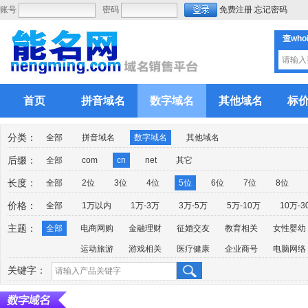
账号
密码
免费注册
忘记密码
查who
首页
拼音域名
数字域名
其他域名
标
分类：
全部
拼音域名
数字域名
其他域名
后缀：
全部
com
cn
net
其它
长度：
全部
2位
3位
4位
5位
6位
7位
8位
价格：
全部
1万以内
1万-3万
3万-5万
5万-10万
10万-3
主题：
全部
电商网购
金融理财
征婚交友
教育相关
女性婴幼
运动旅游
游戏相关
医疗健康
企业商号
电脑网络
关键字：