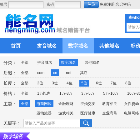
账号
密码
免费注册
忘记密码
查who
首页
拼音域名
数字域名
其他域名
标
分类：
全部
拼音域名
数字域名
其他域名
后缀：
全部
com
cn
net
其它
长度：
全部
2位
3位
4位
5位
6位
7位
8位
价格：
全部
1万以内
1万-3万
3万-5万
5万-10万
10万-3
主题：
全部
电商网购
金融理财
征婚交友
教育相关
女性婴幼
运动旅游
游戏相关
医疗健康
企业商号
电脑网络
关键字：