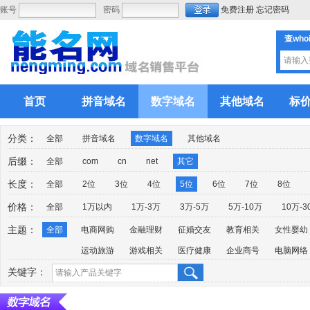
账号
密码
免费注册
忘记密码
查who
首页
拼音域名
数字域名
其他域名
标
分类：
全部
拼音域名
数字域名
其他域名
后缀：
全部
com
cn
net
其它
长度：
全部
2位
3位
4位
5位
6位
7位
8位
价格：
全部
1万以内
1万-3万
3万-5万
5万-10万
10万-3
主题：
全部
电商网购
金融理财
征婚交友
教育相关
女性婴幼
运动旅游
游戏相关
医疗健康
企业商号
电脑网络
关键字：