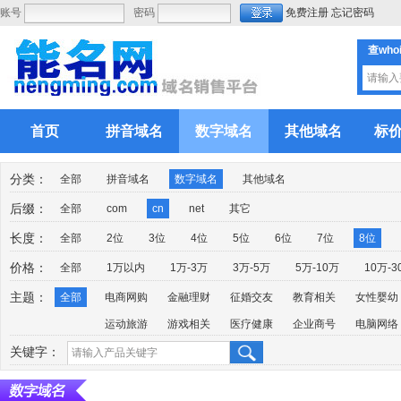
账号
密码
免费注册
忘记密码
查who
首页
拼音域名
数字域名
其他域名
标
分类：
全部
拼音域名
数字域名
其他域名
后缀：
全部
com
cn
net
其它
长度：
全部
2位
3位
4位
5位
6位
7位
8位
价格：
全部
1万以内
1万-3万
3万-5万
5万-10万
10万-3
主题：
全部
电商网购
金融理财
征婚交友
教育相关
女性婴幼
运动旅游
游戏相关
医疗健康
企业商号
电脑网络
关键字：