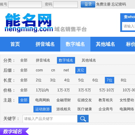
账号
密码
免费注册
忘记密码
查who
首页
拼音域名
数字域名
其他域名
标
分类：
全部
拼音域名
数字域名
其他域名
后缀：
全部
com
cn
net
其它
长度：
全部
2位
3位
4位
5位
6位
7位
8位
价格：
全部
1万以内
1万-3万
3万-5万
5万-10万
10万-3
主题：
全部
电商网购
金融理财
征婚交友
教育相关
女性婴幼
运动旅游
游戏相关
医疗健康
企业商号
电脑网络
关键字：