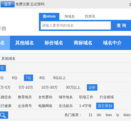
免费注册
忘记密码
查whois
淘域名
找资讯
名
其他域名
标价域名
商标域名
域名中介
其他域名
其它
5位
6位
7位
8位
8位以上
3万-5万
5万-10万
10万-30万
30万以上
议价
征婚交友
教育相关
女性婴幼
城市地名
职场工作
行业领域
医疗健康
企业商号
电脑网络
生活娱乐
1-4字母
其它类别
热门推荐：
11
idc
bao
ly
diao