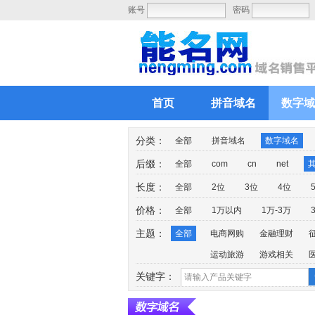
账号
密码
首页
拼音域名
数字域
分类：
全部
拼音域名
数字域名
后缀：
全部
com
cn
net
长度：
全部
2位
3位
4位
价格：
全部
1万以内
1万-3万
主题：
全部
电商网购
金融理财
运动旅游
游戏相关
关键字：