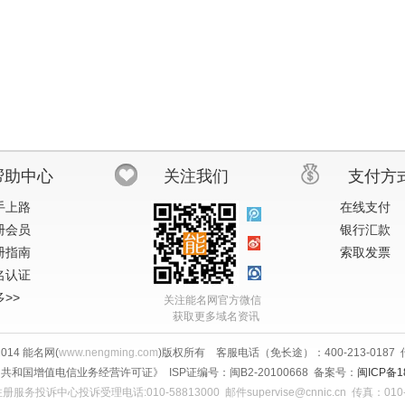
帮助中心
关注我们
支付方
手上路
在线支付
册会员
银行汇款
册指南
索取发票
名认证
>>
关注能名网官方微信
获取更多域名资讯
-2014 能名网(
www.nengming.com
)版权所有 客服电话（免长途）：400-213-0187 传真
共和国增值电信业务经营许可证》 ISP证编号：闽B2-20100668 备案号：
闽ICP备1
服务投诉中心投诉受理电话:010-58813000 邮件supervise@cnnic.cn 传真：010-5