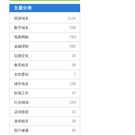
主题分类
双拼域名
1134
数字域名
266
电商网购
793
金融理财
592
征婚交友
18
教育相关
58
女性婴幼
7
城市地名
150
职场工作
37
行业领域
243
运动旅游
22
游戏相关
18
医疗健康
45