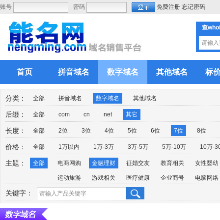
账号
密码
免费注册
忘记密码
查who
首页
拼音域名
数字域名
其他域名
标
分类：
全部
拼音域名
数字域名
其他域名
后缀：
全部
com
cn
net
其它
长度：
全部
2位
3位
4位
5位
6位
7位
8位
价格：
全部
1万以内
1万-3万
3万-5万
5万-10万
10万-3
主题：
全部
电商网购
金融理财
征婚交友
教育相关
女性婴幼
运动旅游
游戏相关
医疗健康
企业商号
电脑网络
关键字：