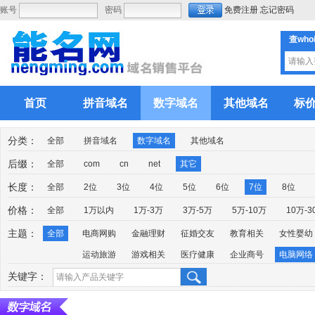
账号
密码
免费注册
忘记密码
查who
首页
拼音域名
数字域名
其他域名
标
分类：
全部
拼音域名
数字域名
其他域名
后缀：
全部
com
cn
net
其它
长度：
全部
2位
3位
4位
5位
6位
7位
8位
价格：
全部
1万以内
1万-3万
3万-5万
5万-10万
10万-3
主题：
全部
电商网购
金融理财
征婚交友
教育相关
女性婴幼
运动旅游
游戏相关
医疗健康
企业商号
电脑网络
关键字：