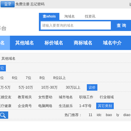
免费注册
忘记密码
查whois
淘域名
找资讯
名
其他域名
标价域名
商标域名
域名中介
其他域名
其它
5位
6位
7位
8位
8位以上
3万-5万
5万-10万
10万-30万
30万以上
议价
征婚交友
教育相关
女性婴幼
城市地名
职场工作
行业领域
医疗健康
企业商号
电脑网络
生活娱乐
1-4字母
其它类别
热门推荐：
11
idc
bao
ly
diao