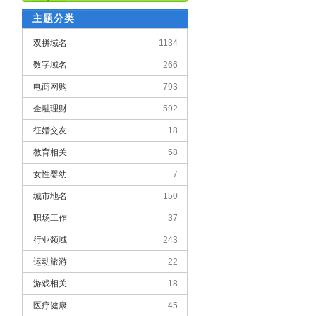
主题分类
双拼域名
1134
数字域名
266
电商网购
793
金融理财
592
征婚交友
18
教育相关
58
女性婴幼
7
城市地名
150
职场工作
37
行业领域
243
运动旅游
22
游戏相关
18
医疗健康
45