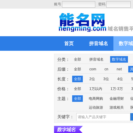
账号
密码
首页
拼音域名
数字域
分类：
全部
拼音域名
数字域名
后缀：
全部
com
cn
net
长度：
全部
2位
3位
4位
价格：
全部
1万以内
1万-3万
主题：
全部
电商网购
金融理财
运动旅游
游戏相关
关键字：