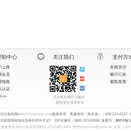
帮助中心
关注我们
支付方
手上路
在线支付
册会员
银行汇款
册指南
索取发票
名认证
>>
关注能名网官方微信
获取更多域名资讯
-2014 能名网(
www.nengming.com
)版权所有 客服电话（免长途）：400-213-0187 传真
共和国增值电信业务经营许可证》 ISP证编号：闽B2-20100668 备案号：
闽ICP备1
服务投诉中心投诉受理电话:010-58813000 邮件supervise@cnnic.cn 传真：010-5