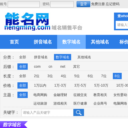
账号
密码
免费注册
忘记密码
查who
首页
拼音域名
数字域名
其他域名
标
分类：
全部
拼音域名
数字域名
其他域名
后缀：
全部
com
cn
net
其它
长度：
全部
2位
3位
4位
5位
6位
7位
8位
价格：
全部
1万以内
1万-3万
3万-5万
5万-10万
10万-3
主题：
全部
电商网购
金融理财
征婚交友
教育相关
女性婴幼
运动旅游
游戏相关
医疗健康
企业商号
电脑网络
关键字：