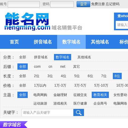
账号
密码
免费注册
忘记密码
查who
首页
拼音域名
数字域名
其他域名
标
分类：
全部
拼音域名
数字域名
其他域名
后缀：
全部
com
cn
net
其它
长度：
全部
2位
3位
4位
5位
6位
7位
8位
价格：
全部
1万以内
1万-3万
3万-5万
5万-10万
10万-3
主题：
全部
电商网购
金融理财
征婚交友
教育相关
女性婴幼
运动旅游
游戏相关
医疗健康
企业商号
电脑网络
关键字：