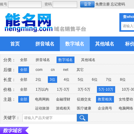
账号
密码
免费注册
忘记密码
查who
首页
拼音域名
数字域名
其他域名
标
分类：
全部
拼音域名
数字域名
其他域名
后缀：
全部
com
cn
net
其它
长度：
全部
2位
3位
4位
5位
6位
7位
8位
价格：
全部
1万以内
1万-3万
3万-5万
5万-10万
10万-3
主题：
全部
电商网购
金融理财
征婚交友
教育相关
女性婴幼
运动旅游
游戏相关
医疗健康
企业商号
电脑网络
关键字：