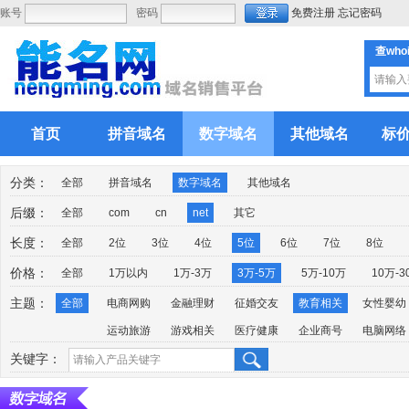
账号
密码
免费注册
忘记密码
查who
首页
拼音域名
数字域名
其他域名
标
分类：
全部
拼音域名
数字域名
其他域名
后缀：
全部
com
cn
net
其它
长度：
全部
2位
3位
4位
5位
6位
7位
8位
价格：
全部
1万以内
1万-3万
3万-5万
5万-10万
10万-3
主题：
全部
电商网购
金融理财
征婚交友
教育相关
女性婴幼
运动旅游
游戏相关
医疗健康
企业商号
电脑网络
关键字：