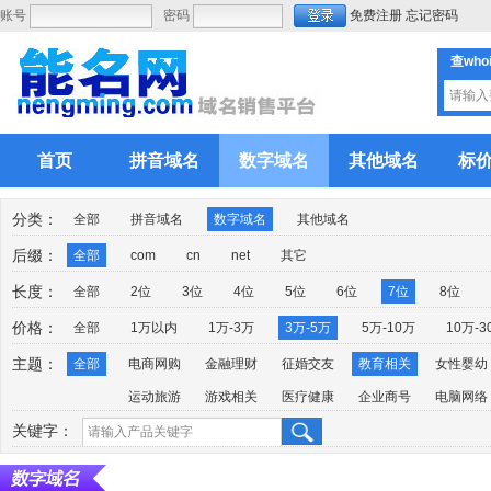
账号
密码
免费注册
忘记密码
查who
首页
拼音域名
数字域名
其他域名
标
分类：
全部
拼音域名
数字域名
其他域名
后缀：
全部
com
cn
net
其它
长度：
全部
2位
3位
4位
5位
6位
7位
8位
价格：
全部
1万以内
1万-3万
3万-5万
5万-10万
10万-3
主题：
全部
电商网购
金融理财
征婚交友
教育相关
女性婴幼
运动旅游
游戏相关
医疗健康
企业商号
电脑网络
关键字：