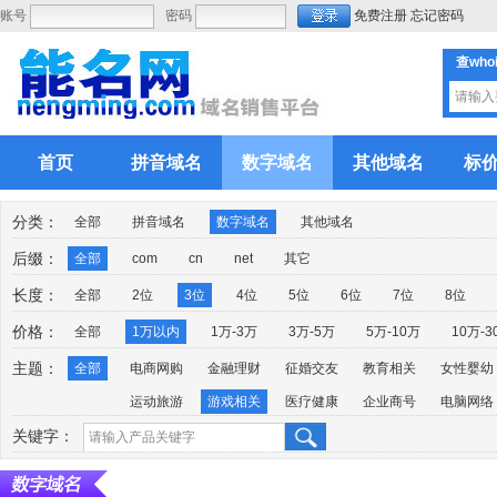
账号
密码
免费注册
忘记密码
查who
首页
拼音域名
数字域名
其他域名
标
分类：
全部
拼音域名
数字域名
其他域名
后缀：
全部
com
cn
net
其它
长度：
全部
2位
3位
4位
5位
6位
7位
8位
价格：
全部
1万以内
1万-3万
3万-5万
5万-10万
10万-3
主题：
全部
电商网购
金融理财
征婚交友
教育相关
女性婴幼
运动旅游
游戏相关
医疗健康
企业商号
电脑网络
关键字：